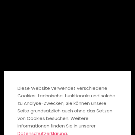
ICH HAB EINEN NEUEN!
HIER GIBTS MEHR
Diese Website verwendet verschiedene
Cookies: technische, funktionale und solche
zu Analyse-Zwecken; Sie können unsere
DU WILLST MEHR VON MIR?
Seite grundsätzlich auch ohne das Setzen
von Cookies besuchen. Weitere
DANN KANNST DU DICH HIER FÜR MEINEN
NEWSLETTER ANMELDEN.
Informationen finden Sie in unserer
Datenschutzerklärung
.